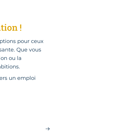
ion !
options pour ceux
ssante. Que vous
ion ou la
mbitions.
vers un emploi