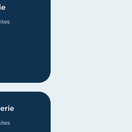
ie
sites
N BOULANGERIE ET EN PÂTISSERIE
erie
sites