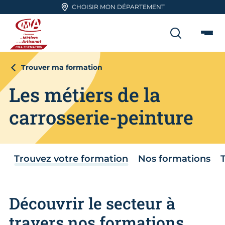
Aller en haut de page
CHOISIR MON DÉPARTEMENT
RECHER
Me
CMA FORMATION
Trouver ma formation
Les métiers de la
carrosserie-peinture
Trouvez votre formation
Nos formations
Découvrir le secteur à
travers nos formations