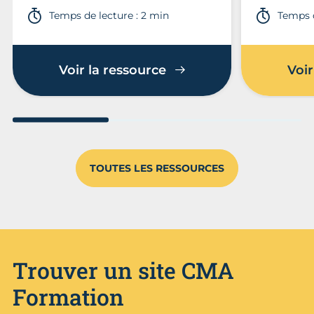
Temps de lecture : 2 min
Temps d
Voir la ressource
Voir
Aller au slide 1
Aller au slide 2
Aller au s
TOUTES LES RESSOURCES
Trouver un site CMA
Formation