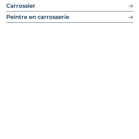
Carrossier
Peintre en carrosserie
Faites-vous accompagner
dans votre parcours
d’apprentissage !
Dans votre parcours d’apprentissage au
sein de la filière alimentaire, CMA
Formation est là pour vous
accompagner. Nos experts vous
guideront tout au long de votre
formation, vous aidant à découvrir les
métiers passionnants de la carrosserie.