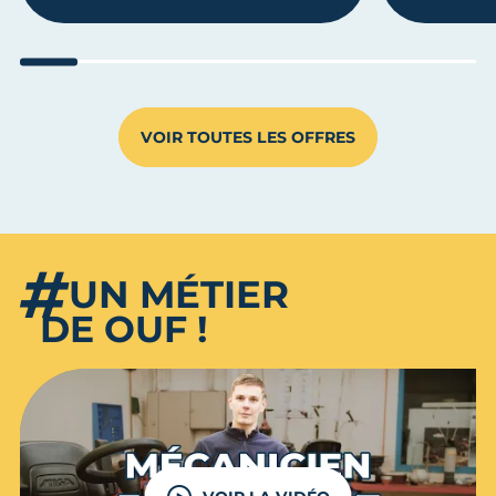
undefined 1
undefined 2
undefined 3
undefined 4
undefined 5
undefined 6
undefined
unde
VOIR TOUTES LES OFFRES
#
UN
MÉTIER
DE OUF !