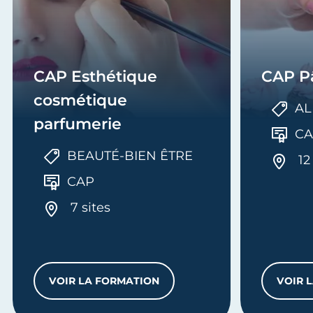
CAP Esthétique
CAP Pâ
cosmétique
AL
parfumerie
CA
BEAUTÉ-BIEN ÊTRE
12
CAP
7 sites
VOIR LA FORMATION
VOIR 
VALENT EN CHAUDRONNERIE
CAP ESTHÉTIQUE COSMÉTIQUE PARFUM