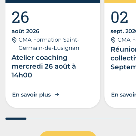
26
02
août 2026
sept. 202
CMA Formation Saint-
CMA Fo
Germain-de-Lusignan
Réunio
Atelier coaching
collect
mercredi 26 août à
Septemb
14h00
En savoir plus
En savoir
Aller au slide 1
Aller au slide 2
Aller au slide 3
Aller au slide 4
Aller au slide
Aller 