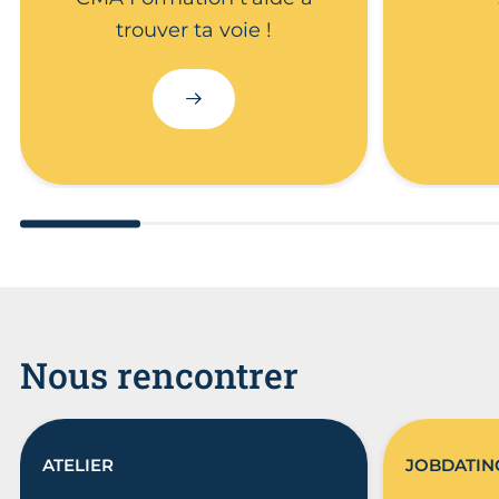
trouver ta voie !
Go to slide 1
Go to slide 2
Go to slide 3
Go to 
Nous rencontrer
ATELIER
JOBDATIN