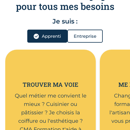
pour tous mes besoins
Je suis :
Apprenti
Entreprise
TROUVER MA VOIE
ME 
Quel métier me convient le
Chang
mieux ? Cuisinier ou
forma
pâtissier ? Je choisis la
l’artis
coiffure ou l’esthétique ?
vous p
CMA Formation t’aide à