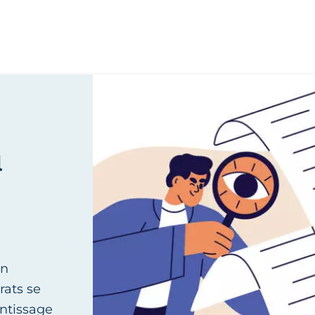
u
ge ?
en
rats se
entissage