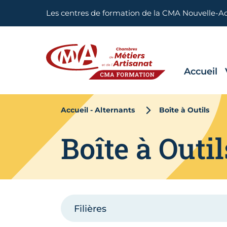
Aller en haut de page
Les centres de formation de la CMA Nouvelle-A
Accueil
CMA FORMATION
Accueil - Alternants
Boîte à Outils
Boîte à Outil
Filières