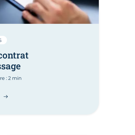
S
contrat
ssage
e : 2 min