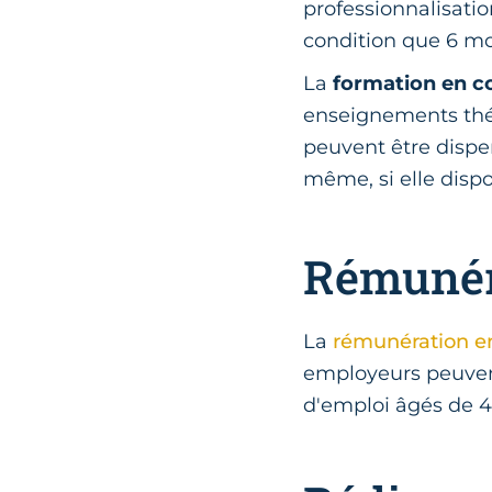
professionnalisatio
condition que 6 mo
La
formation en co
enseignements théo
peuvent être dispe
même, si elle dispo
Rémunér
La
rémunération en
employeurs peuven
d'emploi âgés de 45