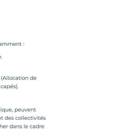
otamment :
.
 (Allocation de
icapés).
idique, peuvent
et des collectivités
her dans le cadre