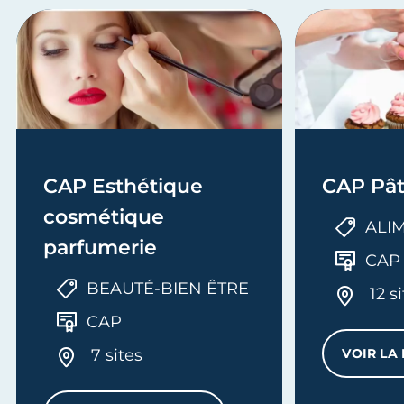
CAP Esthétique
CAP Pât
cosmétique
ALI
parfumerie
CAP
BEAUTÉ-BIEN ÊTRE
12 s
CAP
7 sites
VOIR LA