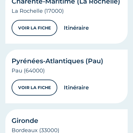
Charente-Maritime (La Rochelle)
La Rochelle
(17000)
vers
Charente-Ma
Itinéraire
VOIR LA FICHE
CHARENTE-MARITIME (LA ROCHELLE)
Pyrénées-Atlantiques (Pau)
Pau
(64000)
vers
Pyrénées-At
Itinéraire
VOIR LA FICHE
PYRÉNÉES-ATLANTIQUES (PAU)
Gironde
Bordeaux
(33000)