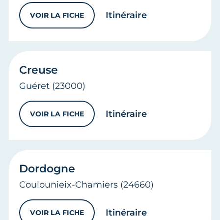
vers
Corrèze (Tu
Itinéraire
VOIR LA FICHE
CORRÈZE (TULLE)
Creuse
Guéret
(23000)
vers
Creuse
Itinéraire
VOIR LA FICHE
CREUSE
Dordogne
Coulounieix-Chamiers
(24660)
vers
Dordogne
Itinéraire
VOIR LA FICHE
DORDOGNE