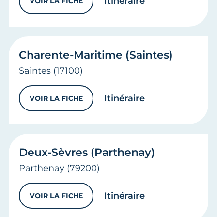
vers
Pyrénées-A
Itinéraire
VOIR LA FICHE
PYRÉNÉES-ATLANTIQUES (BAYONNE)
Charente-Maritime (Saintes)
Saintes
(17100)
vers
Charente-Ma
Itinéraire
VOIR LA FICHE
CHARENTE-MARITIME (SAINTES)
Deux-Sèvres (Parthenay)
Parthenay
(79200)
vers
Deux-Sèvre
Itinéraire
VOIR LA FICHE
DEUX-SÈVRES (PARTHENAY)