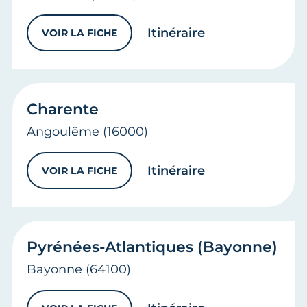
vers
Gironde
Itinéraire
VOIR LA FICHE
GIRONDE
Charente
Angoulême
(16000)
vers
Charente
Itinéraire
VOIR LA FICHE
CHARENTE
Pyrénées-Atlantiques (Bayonne)
Bayonne
(64100)