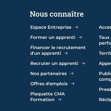
Nous connaître
Espace Entreprise
Acces
Former un apprenti
Taux 
perf
Financer le recrutement
d'un apprenti
Terri
Recruter un apprenti
Appel
Nos partenaires
Publi
comp
Offres d'emplois
Pres
Plaquette CMA
Formation
Récl