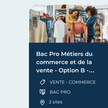
Bac Pro Métiers du
commerce et de la
vente - Option B -
Prospection clientèle et
VENTE - COMMERCE
valorisation de l’offre
BAC PRO
commerciale
2 sites