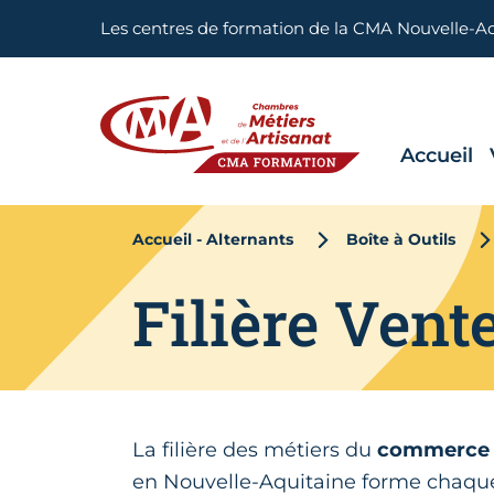
Aller en haut de page
Les centres de formation de la CMA Nouvelle-A
Accueil
CMA FORMATION
Accueil - Alternants
Boîte à Outils
Filière Ven
La filière des métiers du
commerce e
en Nouvelle-Aquitaine forme chaq