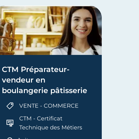
CTM Préparateur-
Bac P
vendeur en
comm
boulangerie pâtisserie
vente
Anima
VENTE - COMMERCE
de l’
CTM - Certificat
comm
Technique des Métiers
6