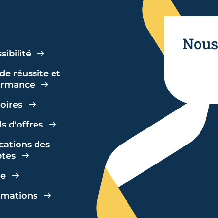
Nous
sibilité
de réussite et
ormance
toires
s d'offres
cations des
tes
se
amations