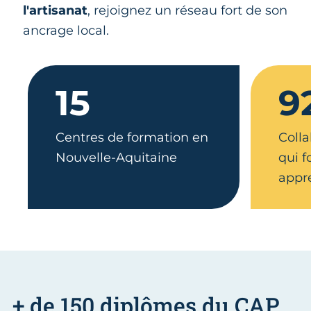
l'artisanat
, rejoignez un réseau fort de son
ancrage local.
15
9
Centres de formation en
Colla
Nouvelle-Aquitaine
qui 
appr
+ de 150 diplômes du CAP