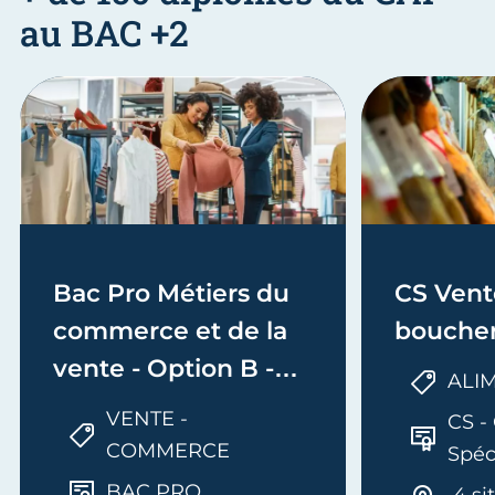
au BAC +2
Bac Pro Métiers du
CS Vent
commerce et de la
boucher
vente - Option B -
ALI
Prospection
VENTE -
CS - 
clientèle et
COMMERCE
Spéc
valorisation de l’offre
BAC PRO