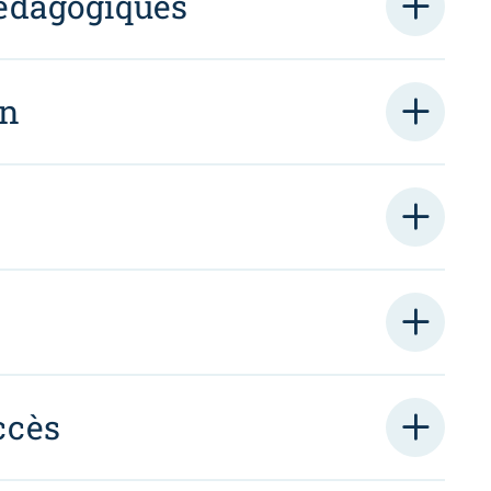
édagogiques
on
ccès