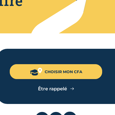
ffre
CHOISIR MON CFA
Être rappelé