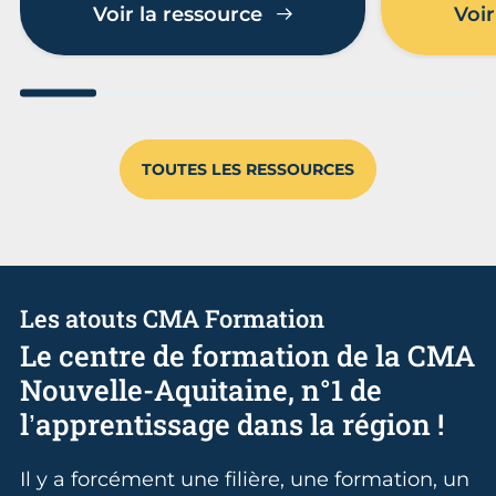
Voir la ressource
Voir
Aller au slide 1
Aller au slide 2
Aller au slide 3
Aller au slide 4
Aller au slide
Aller 
TOUTES LES RESSOURCES
Les atouts CMA Formation
Le centre de formation de la CMA
Nouvelle-Aquitaine, n°1 de
l’apprentissage dans la région !
Il y a forcément une filière, une formation, un