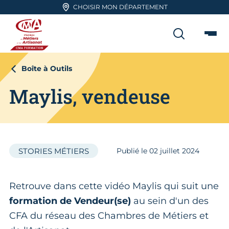
Aller en haut de page
CHOISIR MON DÉPARTEMENT
RECHER
Me
CMA FORMATION
Boîte à Outils
Maylis, vendeuse
STORIES MÉTIERS
Publié le
02
juillet 2024
Retrouve dans cette vidéo Maylis qui suit une
formation de Vendeur(se)
au sein d'un des
CFA du réseau des Chambres de Métiers et