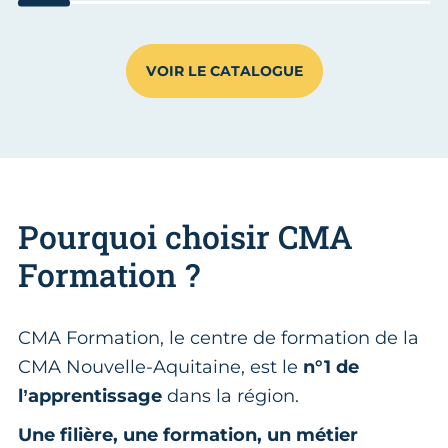
Aller au slide 1
Aller au slide 2
Aller au slide 3
Aller au slide 4
Aller au slide 5
Aller au slide 6
Aller au sl
Aller
VOIR LE CATALOGUE
Pourquoi choisir CMA
Formation ?
CMA Formation, le centre de formation de la
CMA Nouvelle-Aquitaine, est le
n°1 de
l’apprentissage
dans la région.
Une filière, une formation, un métier