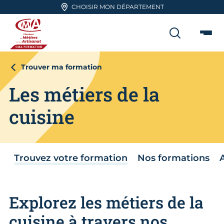
Aller en haut de page
CHOISIR MON DÉPARTEMENT
RECHER
Me
CMA FORMATION
Trouver ma formation
Les métiers de la
cuisine
Trouvez votre formation
Nos formations
Explorez les métiers de la
cuisine à travers nos