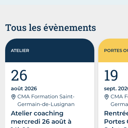
Tous les évènements
ATELIER
PORTES O
26
19
août 2026
sept. 202
CMA Formation Saint-
CMA Fo
Germain-de-Lusignan
Germa
Atelier coaching
Rentrée
mercredi 26 août à
Portes 