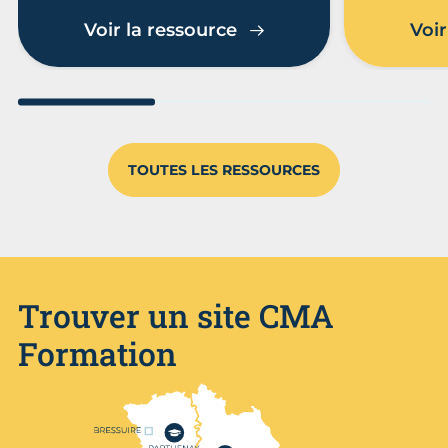
Voir la ressource
Voir
Aller au slide 1
Aller au slide 2
Aller au s
TOUTES LES RESSOURCES
Trouver un site CMA
Formation
Nos centres de formation