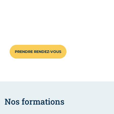
Nos experts vous guideront tout au long
de votre formation, vous aidant à
découvrir les métiers passionnants de
cuisinier et cuisinier en desserts de
restaurant.
PRENDRE RENDEZ-VOUS
Nos formations