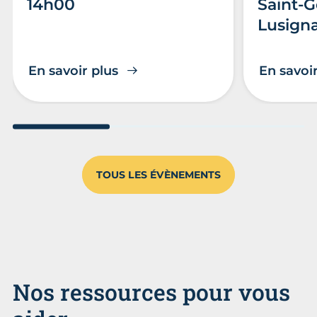
14h00
Saint-
Lusign
En savoir plus
En savoir
Aller au slide 1
Aller au slide 2
Aller au s
TOUS LES ÉVÈNEMENTS
Nos ressources pour vous