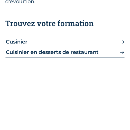
d’évolution.
Trouvez votre formation
Cusinier
Cuisinier en desserts de restaurant
Faites-vous accompagner
dans votre parcours
d’apprentissage !
CMA Formation vous accompagne dans
la filière cuisine.