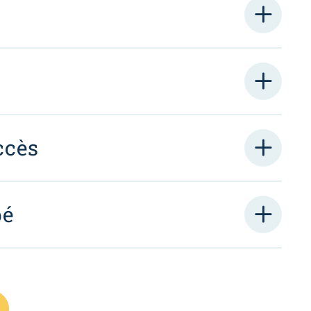
ccès
pé