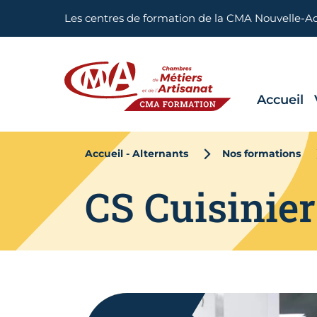
Aller en haut de page
Les centres de formation de la CMA Nouvelle-A
Accueil
CMA FORMATION
Accueil - Alternants
Nos formations
CS Cuisinier