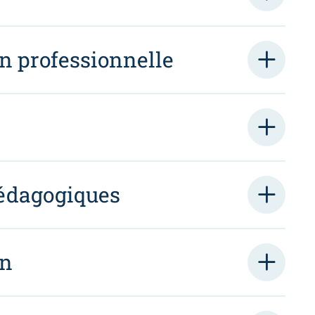
on professionnelle
édagogiques
on