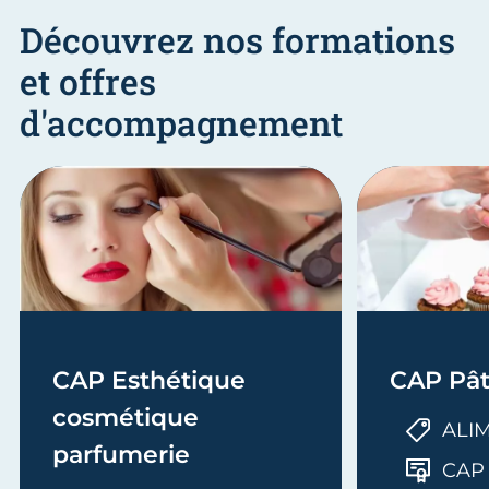
Découvrez nos formations
et offres
d'accompagnement
CAP Esthétique
CAP Pât
cosmétique
ALI
parfumerie
CAP