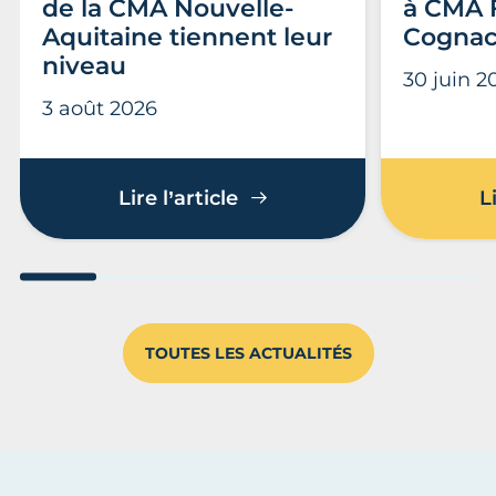
de la CMA Nouvelle-
à CMA 
Aquitaine tiennent leur
Cogna
niveau
30 juin 2
3 août 2026
Examens 2026 : les CFA d
Lire l’article
L
Aller au slide 1
Aller au slide 2
Aller au slide 3
Aller au slide 4
Aller au slide
Aller 
TOUTES LES ACTUALITÉS