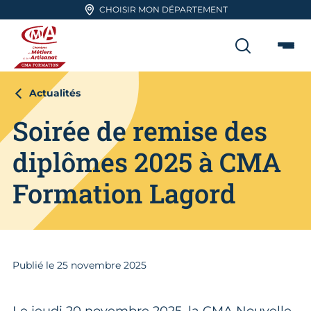
Aller en haut de page
CHOISIR MON DÉPARTEMENT
RECHER
Me
CMA FORMATION
Actualités
Soirée de remise des
diplômes 2025 à CMA
Formation Lagord
Publié le
25
novembre 2025