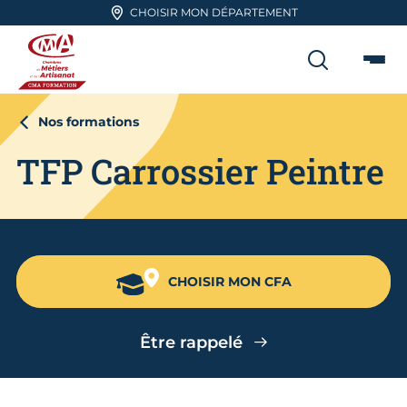
Aller en haut de page
CHOISIR MON DÉPARTEMENT
RECHER
Me
CMA FORMATION
Nos formations
TFP Carrossier Peintre
CHOISIR MON CFA
Être rappelé