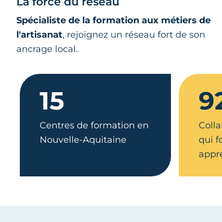
La force du réseau
Spécialiste de la formation aux métiers de
l'artisanat
, rejoignez un réseau fort de son
ancrage local.
15
9
Centres de formation en
Colla
Nouvelle-Aquitaine
qui 
appr