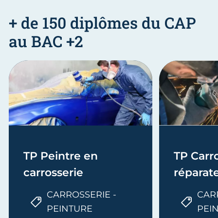
+ de 150 diplômes du CAP
au BAC +2
TP Peintre en
TP Carro
carrosserie
réparat
CARROSSERIE -
CAR
PEINTURE
PEI