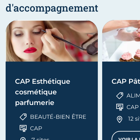
d'accompagnement
CAP Esthétique
CAP Pât
cosmétique
ALI
parfumerie
CAP
BEAUTÉ-BIEN ÊTRE
12 s
CAP
7 sites
VOIR LA