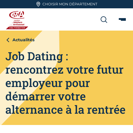
Aller en haut de page
CHOISIR MON DÉPARTEMENT
RECHER
Me
CMA FORMATION
Actualités
Job Dating :
rencontrez votre futur
employeur pour
démarrer votre
alternance à la rentrée