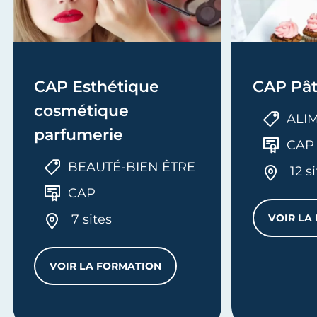
CAP Esthétique
CAP Pât
cosmétique
ALI
parfumerie
CAP
BEAUTÉ-BIEN ÊTRE
12 s
CAP
7 sites
VOIR LA
VOIR LA FORMATION
CAP ESTHÉTIQUE COSMÉTIQUE PARFUM
LYVALENT EN CHAUDRONNERIE