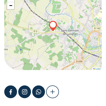
−
Leaflet
FACEBOOK
INSTAGRAM
WHATSAPP
SHOW MORE