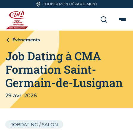
Aller en haut de page
CHOISIR MON DÉPARTEMENT
RECHER
Me
CMA FORMATION
Évènements
Job Dating à CMA
Formation Saint-
Germain-de-Lusignan
29 avr. 2026
JOBDATING / SALON