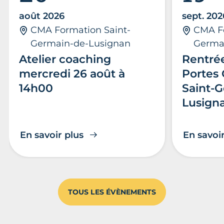
août 2026
sept. 202
CMA Formation Saint-
CMA Fo
Germain-de-Lusignan
Germa
Atelier coaching
Rentrée
mercredi 26 août à
Portes 
14h00
Saint-
Lusign
En savoir plus
En savoir
TOUS LES ÉVÈNEMENTS