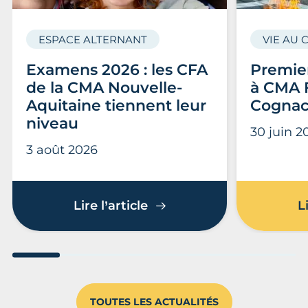
ESPACE ALTERNANT
VIE AU 
Examens 2026 : les CFA
Premier
de la CMA Nouvelle-
à CMA 
Aquitaine tiennent leur
Cogna
niveau
30 juin 2
3 août 2026
Examens 2026 : les CFA d
Lire l’article
L
Aller au slide 1
Aller au slide 2
Aller au slide 3
Aller au slide 4
Aller au slide
Aller 
TOUTES LES ACTUALITÉS