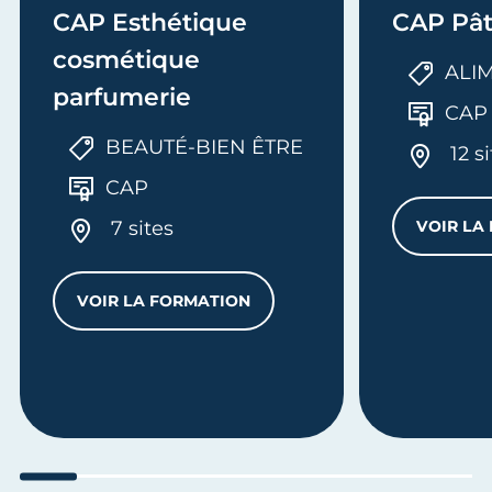
CAP Esthétique
CAP Pât
cosmétique
ALI
parfumerie
CAP
BEAUTÉ-BIEN ÊTRE
12 s
CAP
7 sites
VOIR LA
VOIR LA FORMATION
CAP ESTHÉTIQUE COSMÉTIQUE PARFUM
 ET COMMERCIALISATION EN RESTAURATION