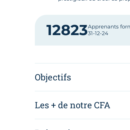
12823
Apprenants form
31-12-24
Objectifs
Les + de notre CFA