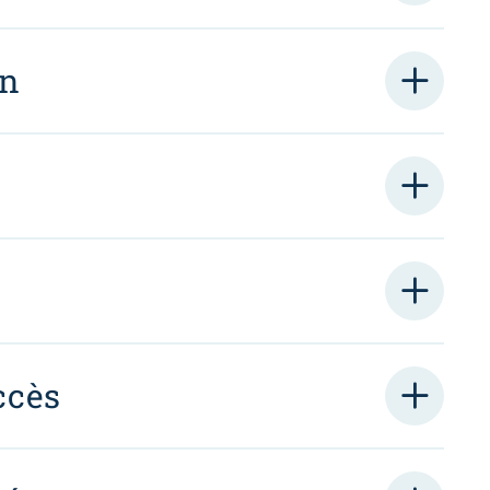
on
ccès