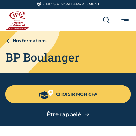
Aller en haut de page
CHOISIR MON DÉPARTEMENT
RECHER
Me
CMA FORMATION
Nos formations
BP Boulanger
CHOISIR MON CFA
Être rappelé