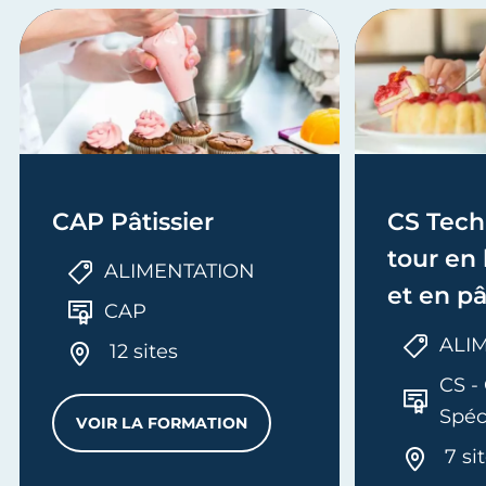
CAP Pâtissier
CS Tech
tour en
ALIMENTATION
et en pâ
CAP
ALI
12 sites
CS - 
Spéc
VOIR LA FORMATION
CAP PÂTISSIER
7 si
CANT