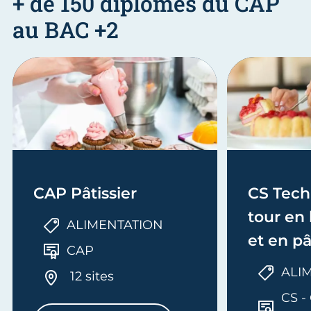
+ de 150 diplômes du CAP
au BAC +2
CAP Pâtissier
CS Tech
tour en
ALIMENTATION
et en pâ
CAP
ALI
12 sites
CS - 