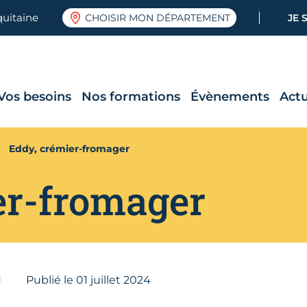
quitaine
CHOISIR MON DÉPARTEMENT
JE 
Vos besoins
Nos formations
Évènements
Actu
Eddy, crémier-fromager
er-fromager
Publié le
01
juillet 2024