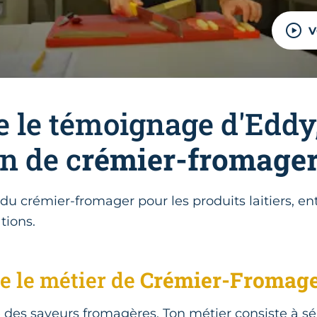
V
 le témoignage d'Eddy
n de c
rémier-fromage
du crémier-fromager pour les produits laitiers, ent
tions.
e le métier de
Crémier-Fromag
des saveurs fromagères. Ton métier consiste à séle