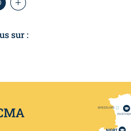
AM
WHATSAPP
SHOW MORE
us sur :
Nos centres de format
 CMA