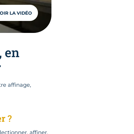
OIR LA VIDÉO
, en
r
re affinage,
er
?
ctionner, affiner,