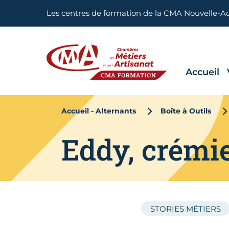
Aller en haut de page
Les centres de formation de la CMA Nouvelle-A
Accueil
CMA FORMATION
Accueil - Alternants
Boîte à Outils
Eddy, crémi
STORIES MÉTIERS