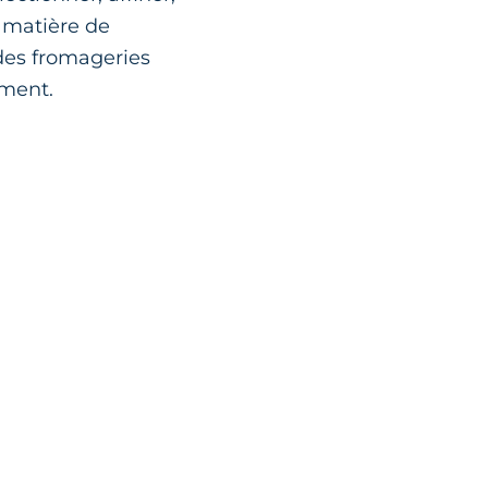
n matière de
 des fromageries
ement.