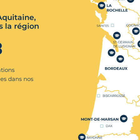
quitaine,
s la région
3
ations
es dans nos