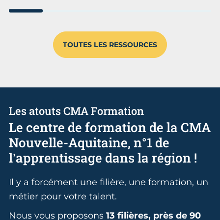
Aller au slide 1
Aller au slide 2
Aller au slide 3
Aller au slide 4
Aller au slide
Aller 
TOUTES LES RESSOURCES
Les atouts CMA Formation
Le centre de formation de la CMA
Nouvelle-Aquitaine, n°1 de
l’apprentissage dans la région !
Il y a forcément une filière, une formation, un
métier pour votre talent.
Nous vous proposons
13 filières, près de 90