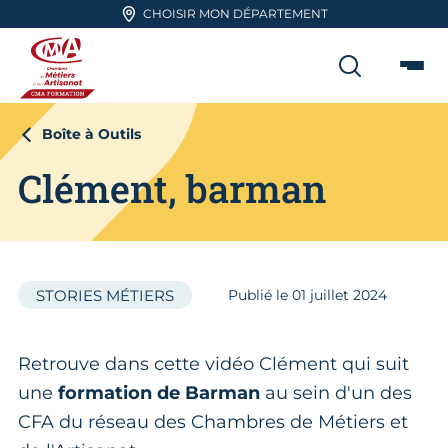
Aller en haut de page
CHOISIR MON DÉPARTEMENT
RECHER
Me
CMA FORMATION
Boîte à Outils
Clément, barman
STORIES MÉTIERS
Publié le
01
juillet 2024
Retrouve dans cette vidéo Clément qui suit
une
formation de Barman
au sein d'un des
CFA du réseau des Chambres de Métiers et