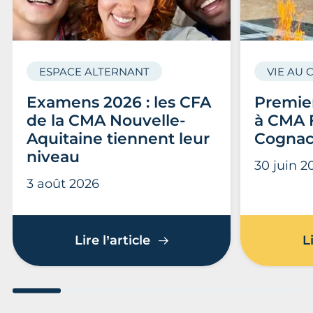
ESPACE ALTERNANT
VIE AU 
Examens 2026 : les CFA
Premier
de la CMA Nouvelle-
à CMA 
Aquitaine tiennent leur
Cogna
niveau
30 juin 2
3 août 2026
Examens 2026 : les CFA d
Lire l’article
L
Aller au slide 1
Aller au slide 2
Aller au slide 3
Aller au slide 4
Aller au slide
Aller 