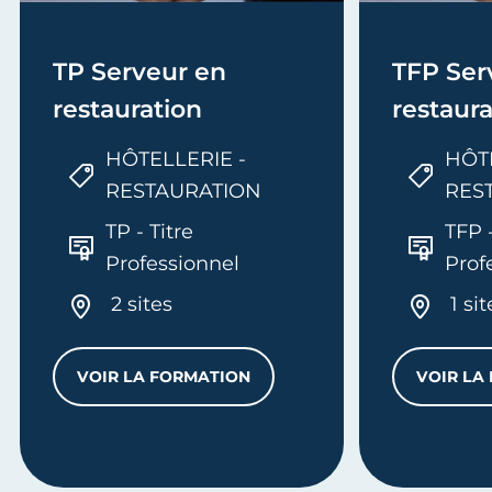
TP Serveur en
TFP Ser
restauration
restaura
HÔTELLERIE -
HÔTE
RESTAURATION
RES
TP - Titre
TFP -
Professionnel
Prof
2 sites
1 sit
VOIR LA FORMATION
VOIR LA
TP SERVEUR EN RESTAURATION
TION ET SERVICES HÔTEL-CAFÉ-RESTAURANT