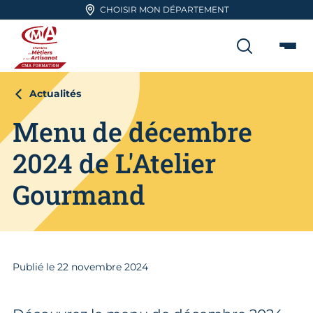
Aller en haut de page
CHOISIR MON DÉPARTEMENT
RECHER
Me
CMA FORMATION
Actualités
Menu de décembre
2024 de L'Atelier
Gourmand
Publié le
22
novembre 2024