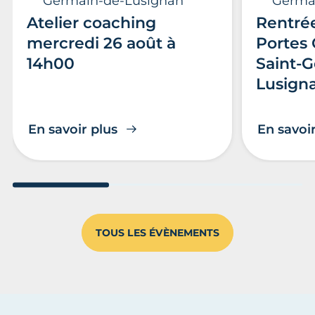
Germain-de-Lusignan
Germa
Atelier coaching
Rentrée
mercredi 26 août à
Portes 
14h00
Saint-
Lusign
En savoir plus
En savoir
Aller au slide 1
Aller au slide 2
Aller au s
TOUS LES ÉVÈNEMENTS