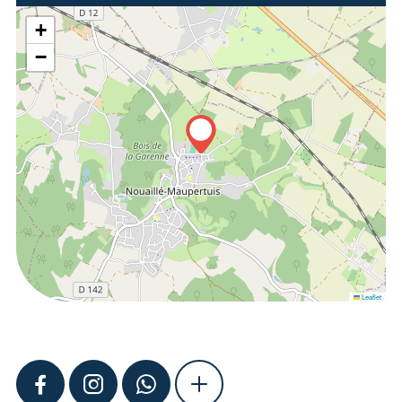
+
−
Leaflet
FACEBOOK
INSTAGRAM
WHATSAPP
SHOW MORE