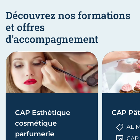
Découvrez nos formations
et offres
d'accompagnement
CAP Esthétique
CAP Pât
cosmétique
ALI
parfumerie
CAP