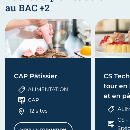
au BAC +2
CAP Pâtissier
CS Tech
tour en
ALIMENTATION
et en pâ
CAP
ALI
12 sites
CS - 
Spéc