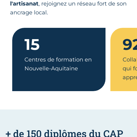
l'artisanat
, rejoignez un réseau fort de son
ancrage local.
15
9
Centres de formation en
Colla
Nouvelle-Aquitaine
qui 
appr
+ de 150 diplômes du CAP