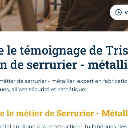
V
 le témoignage de Tris
n de s
errurier - métall
étier de serrurier - métallier, expert en fabricatio
ues, alliant sécurité et esthétique.
e le métier de
Serrurier - Métall
métal appliqué à la construction ! Tu fabriques des