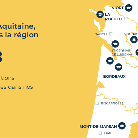
quitaine,
s la région
3
ations
es dans nos