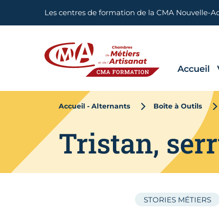
Aller en haut de page
Les centres de formation de la CMA Nouvelle-A
Accueil
CMA FORMATION
Accueil - Alternants
Boîte à Outils
Tristan, serr
STORIES MÉTIERS