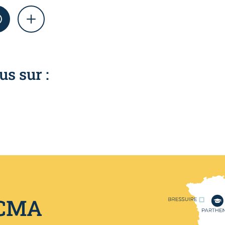
AM
WHATSAPP
SHOW MORE
us sur :
Nos centres de format
 CMA