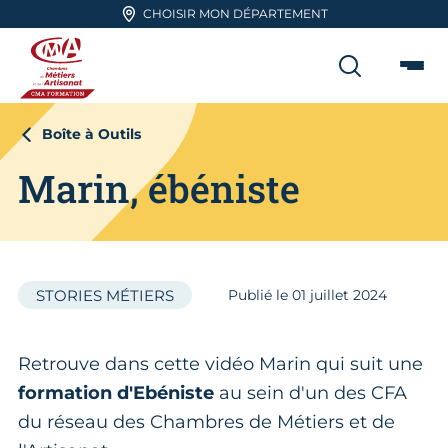
Aller en haut de page
CHOISIR MON DÉPARTEMENT
RECHER
Me
CMA FORMATION
Boîte à Outils
Marin, ébéniste
STORIES MÉTIERS
Publié le
01
juillet 2024
Retrouve dans cette vidéo Marin qui suit une
formation d'Ebéniste
au sein d'un des CFA
du réseau des Chambres de Métiers et de