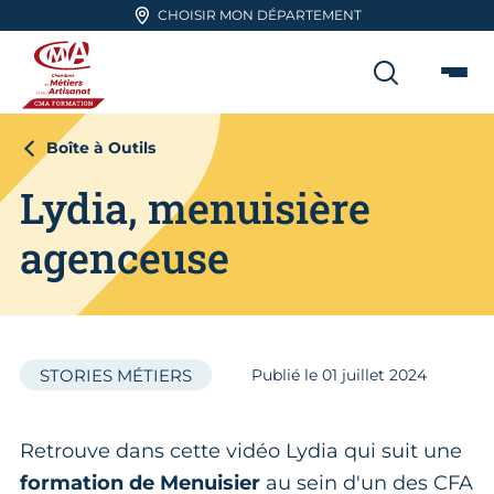
Aller en haut de page
CHOISIR MON DÉPARTEMENT
RECHER
Me
CMA FORMATION
Boîte à Outils
Lydia, menuisière
agenceuse
STORIES MÉTIERS
Publié le
01
juillet 2024
Retrouve dans cette vidéo Lydia qui suit une
formation de Menuisier
au sein d'un des CFA