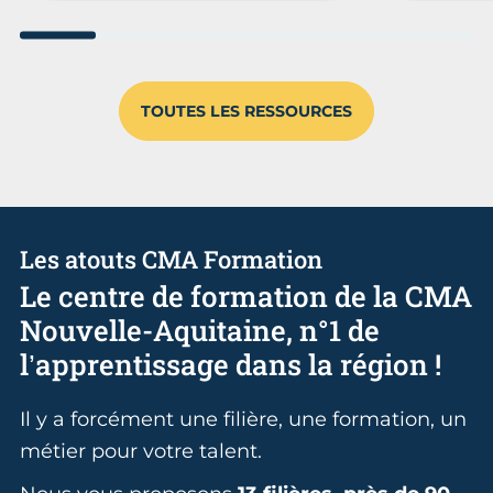
Aller au slide 1
Aller au slide 2
Aller au slide 3
Aller au slide 4
Aller au slide
Aller 
TOUTES LES RESSOURCES
Les atouts CMA Formation
Le centre de formation de la CMA
Nouvelle-Aquitaine, n°1 de
l’apprentissage dans la région !
Il y a forcément une filière, une formation, un
métier pour votre talent.