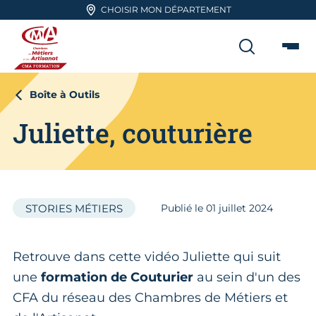
Aller en haut de page
CHOISIR MON DÉPARTEMENT
RECHER
Me
CMA FORMATION
Boîte à Outils
Juliette, couturière
STORIES MÉTIERS
Publié le
01
juillet 2024
Retrouve dans cette vidéo Juliette qui suit
une
formation de Couturier
au sein d'un des
CFA du réseau des Chambres de Métiers et