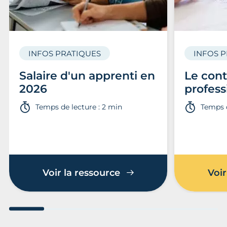
INFOS PRATIQUES
INFOS 
Salaire d'un apprenti en
Le cont
2026
profess
Temps de lecture : 2 min
Temps d
Voir la ressource
Voir
Aller au slide 1
Aller au slide 2
Aller au slide 3
Aller au slide 4
Aller au slide
Aller 