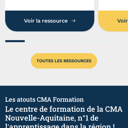
Voir la ressource
Voir
Aller au slide 1
Aller au slide 2
Aller au slide 3
Aller au slide 4
Aller au slide
Aller 
TOUTES LES RESSOURCES
Les atouts CMA Formation
Le centre de formation de la CMA
Nouvelle-Aquitaine, n°1 de
l’apprentissage dans la région !