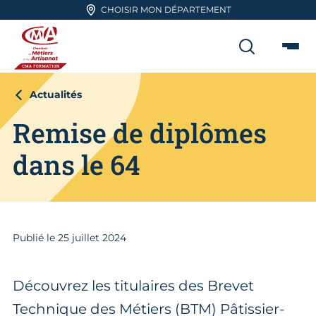
Aller en haut de page
CHOISIR MON DÉPARTEMENT
RECHER
Me
CMA FORMATION
Actualités
Remise de diplômes
dans le 64
Publié le
25
juillet 2024
Découvrez les titulaires des Brevet
Technique des Métiers (BTM) Pâtissier-