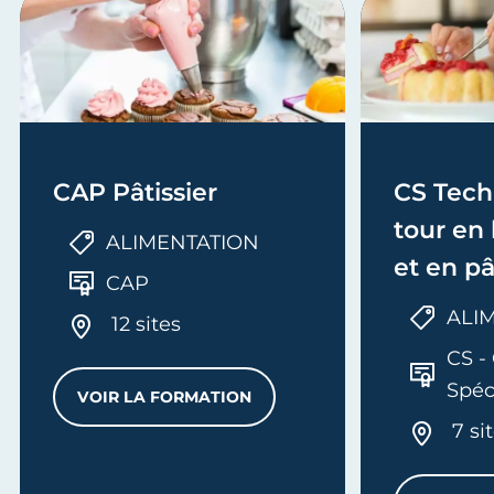
CAP Pâtissier
CS Tech
tour en
ALIMENTATION
et en pâ
CAP
ALI
12 sites
CS - 
Spéc
VOIR LA FORMATION
CAP PÂTISSIER
7 si