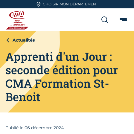
Aller en haut de page
CHOISIR MON DÉPARTEMENT
RECHER
Me
CMA FORMATION
Actualités
Apprenti d'un Jour :
seconde édition pour
CMA Formation St-
Benoit
Publié le
06
décembre 2024