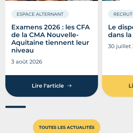
ESPACE ALTERNANT
RECRUT
Examens 2026 : les CFA
Le disp
de la CMA Nouvelle-
dans la
Aquitaine tiennent leur
30 juillet
niveau
3 août 2026
Examens 2026 : les CFA d
Lire l’article
L
Aller au slide 1
Aller au slide 2
Aller au slide 3
Aller au slide 4
Aller au slide
Aller 
TOUTES LES ACTUALITÉS