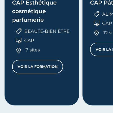
CAP Esthétique
CAP Pât
cosmétique
ALI
parfumerie
CAP
BEAUTÉ-BIEN ÊTRE
12 s
CAP
7 sites
VOIR LA
VOIR LA FORMATION
CAP ESTHÉTIQUE COSMÉTIQUE PARFUM
ENDEUR EN BOULANGERIE PÂTISSERIE