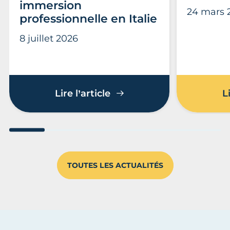
immersion
24 mars 
professionnelle en Italie
8 juillet 2026
10 apprentis de CMA Form
Lire l’article
L
Aller au slide 1
Aller au slide 2
Aller au slide 3
Aller au slide 4
Aller au slide
Aller 
TOUTES LES ACTUALITÉS