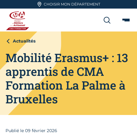
Aller en haut de page
CHOISIR MON DÉPARTEMENT
RECHER
Me
CMA FORMATION
Actualités
Mobilité Erasmus+ : 13
apprentis de CMA
Formation La Palme à
Bruxelles
Publié le
09
février 2026