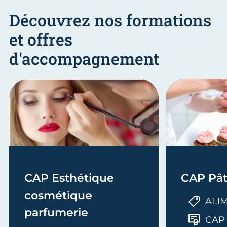
Découvrez nos formations
et offres
d'accompagnement
CAP Esthétique
CAP Pât
cosmétique
ALI
parfumerie
CAP