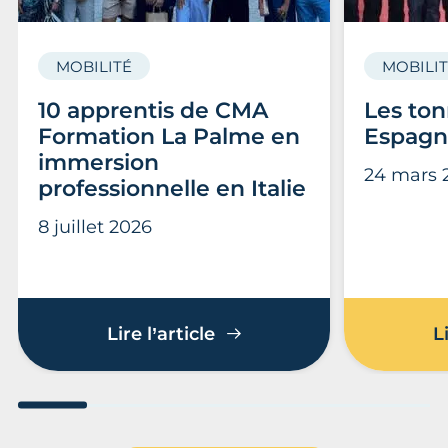
MOBILITÉ
MOBILI
10 apprentis de CMA
Les ton
Formation La Palme en
Espagn
immersion
24 mars 
professionnelle en Italie
8 juillet 2026
10 apprentis de CMA Form
Lire l’article
L
Aller au slide 1
Aller au slide 2
Aller au slide 3
Aller au slide 4
Aller au slide
Aller 