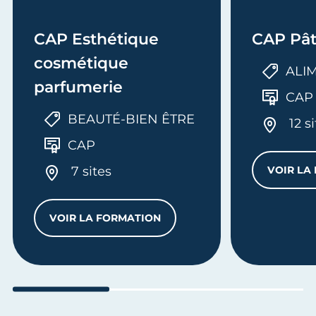
CAP Esthétique
CAP Pât
cosmétique
ALI
parfumerie
CAP
BEAUTÉ-BIEN ÊTRE
12 s
CAP
7 sites
VOIR LA
VOIR LA FORMATION
U BÂTIMENT - OPTION MÉTALLERIE
CAP ESTHÉTIQUE COSMÉTIQUE PARFUM
Aller au slide 1
Aller au slide 2
Aller au s