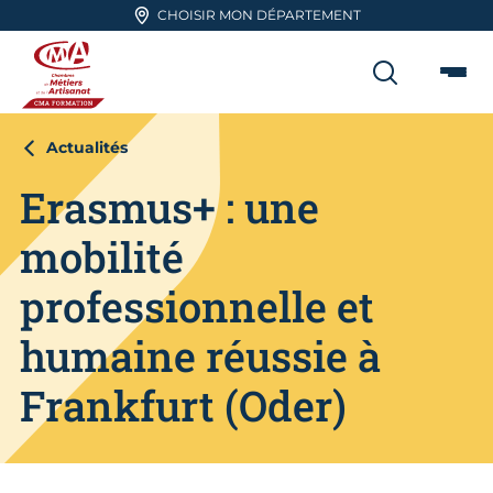
Aller en haut de page
CHOISIR MON DÉPARTEMENT
RECHER
Me
CMA FORMATION
Actualités
Erasmus+ : une
mobilité
professionnelle et
humaine réussie à
Frankfurt (Oder)