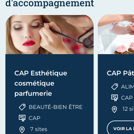
d'accompagnement
CAP Esthétique
CAP Pât
cosmétique
ALI
parfumerie
CAP
BEAUTÉ-BIEN ÊTRE
12 s
CAP
7 sites
VOIR LA