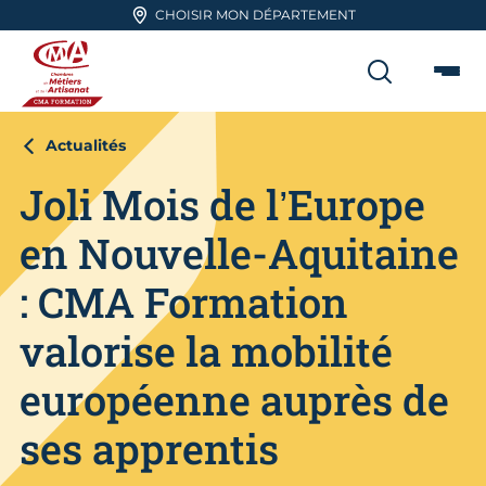
Aller en haut de page
CHOISIR MON DÉPARTEMENT
RECHER
Me
CMA FORMATION
Actualités
Joli Mois de l’Europe
en Nouvelle-Aquitaine
: CMA Formation
valorise la mobilité
européenne auprès de
ses apprentis