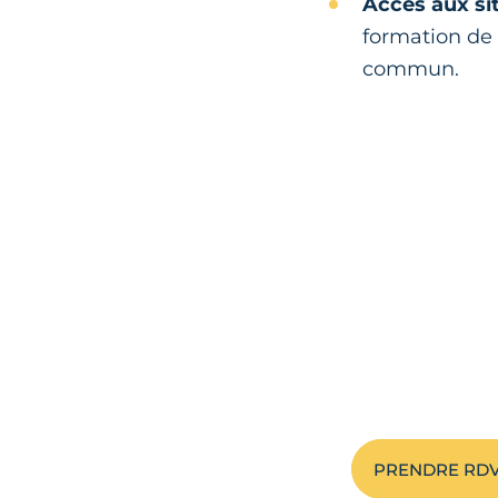
Accès aux si
formation de 
commun.
Prendre r
proche d
Public en Reco
l’artisanat ! 
longues en fon
PRENDRE RD