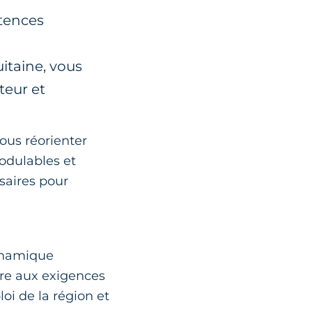
étences
itaine, vous
teur et
ous réorienter
odulables et
saires pour
dynamique
dre aux exigences
oi de la région et