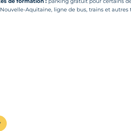
tes de formation :
parking gratuit pour certains de
Nouvelle-Aquitaine, ligne de bus, trains et autres 
dv avec le site de formation
e chez moi
nversion : formez-vous aux métiers de
Nos CFA proposent des formations courtes ou
ction de votre expérience.
V