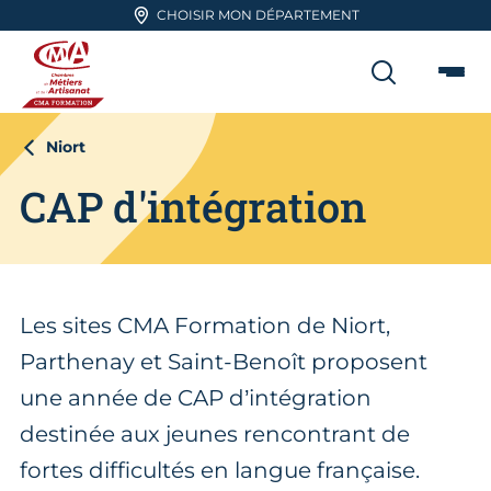
Aller en haut de page
CHOISIR MON DÉPARTEMENT
RECHER
Me
CMA FORMATION
Niort
CAP d'intégration
Les sites CMA Formation de Niort,
Parthenay et Saint-Benoît proposent
une année de CAP d’intégration
destinée aux jeunes rencontrant de
fortes difficultés en langue française.