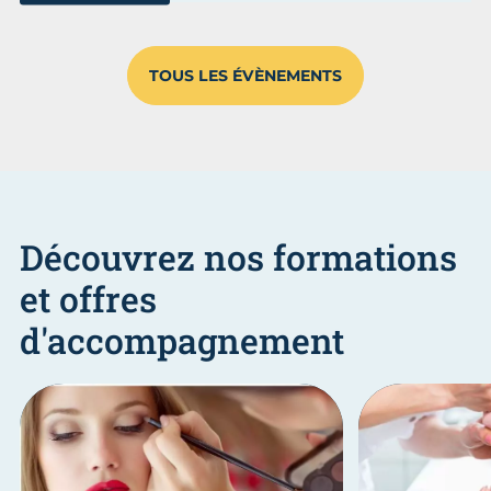
Aller au slide 1
Aller au slide 2
Aller au s
TOUS LES ÉVÈNEMENTS
Découvrez nos formations
et offres
d'accompagnement