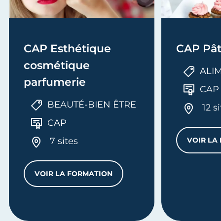
CAP Esthétique
CAP Pât
cosmétique
ALI
parfumerie
CAP
BEAUTÉ-BIEN ÊTRE
12 s
CAP
7 sites
VOIR LA
VOIR LA FORMATION
CAP ESTHÉTIQUE COSMÉTIQUE PARFUM
OUR EN BOULANGERIE ET EN PÂTISSERIE