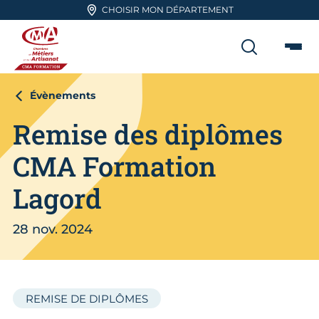
Aller en haut de page
CHOISIR MON DÉPARTEMENT
RECHER
Me
CMA FORMATION
Évènements
Remise des diplômes
CMA Formation
Lagord
28 nov. 2024
REMISE DE DIPLÔMES