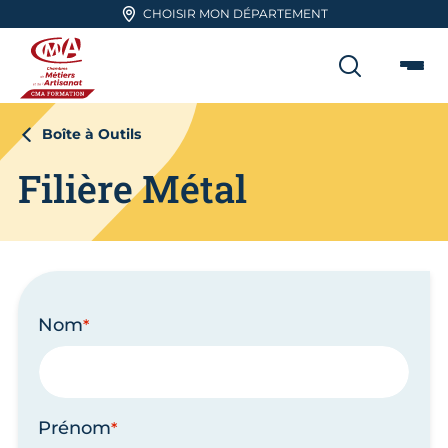
Aller en haut de page
CHOISIR MON DÉPARTEMENT
RECHER
Me
CMA FORMATION
Boîte à Outils
Filière Métal
Nom
Prénom