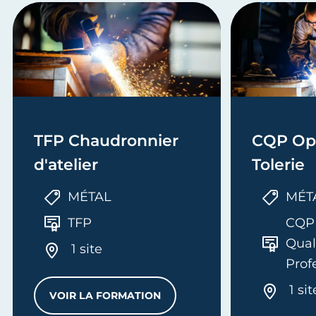
TFP Chaudronnier
CQP Opé
d'atelier
Tolerie
MÉTAL
MÉT
TFP
CQP 
Qual
1 site
Prof
ART
1 sit
VOIR LA FORMATION
TFP CHAUDRONNIER D'ATELIER