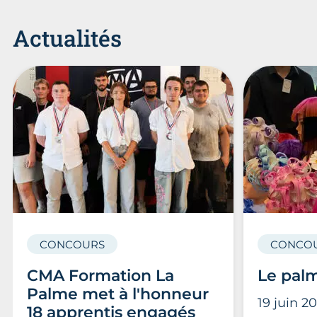
Actualités
CONCOURS
CONCO
CMA Formation La
Le pal
Palme met à l'honneur
19 juin 2
18 apprentis engagés