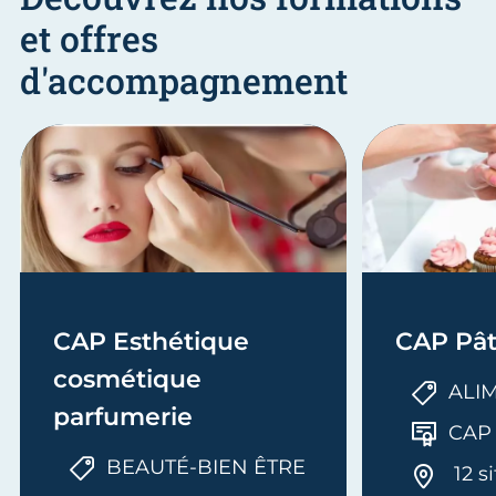
et offres
d'accompagnement
CAP Esthétique
CAP Pât
cosmétique
ALI
parfumerie
CAP
BEAUTÉ-BIEN ÊTRE
12 s