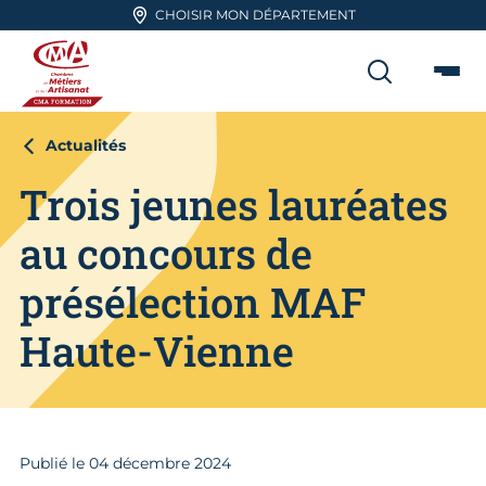
Aller en haut de page
CHOISIR MON DÉPARTEMENT
RECHER
Me
CMA FORMATION
Actualités
Trois jeunes lauréates
au concours de
présélection MAF
Haute-Vienne
Publié le
04
décembre 2024