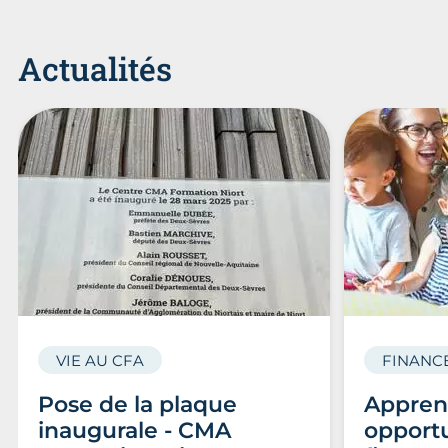
Actualités
VIE AU CFA
FINANC
Pose de la plaque
Apprent
inaugurale - CMA
opport