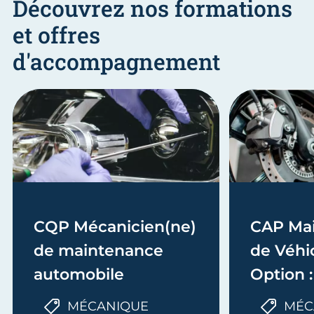
Découvrez nos formations
et offres
d'accompagnement
CQP Mécanicien(ne)
CAP Ma
de maintenance
de Véhic
automobile
Option 
MÉCANIQUE
MÉC