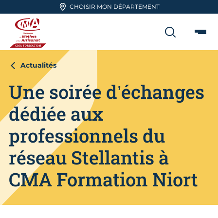
Aller en haut de page
CHOISIR MON DÉPARTEMENT
RECHER
Me
CMA FORMATION
Actualités
Une soirée d’échanges
dédiée aux
professionnels du
réseau Stellantis à
CMA Formation Niort