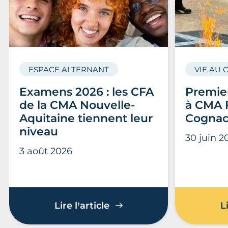
ESPACE ALTERNANT
VIE AU 
Examens 2026 : les CFA
Premier
de la CMA Nouvelle-
à CMA 
Aquitaine tiennent leur
Cogna
niveau
30 juin 2
3 août 2026
Examens 2026 : les CFA d
Lire l’article
L