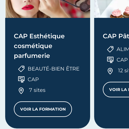
CAP Esthétique
CAP Pât
cosmétique
ALI
parfumerie
CAP
BEAUTÉ-BIEN ÊTRE
12 s
CAP
7 sites
VOIR LA
VOIR LA FORMATION
U BÂTIMENT - OPTION MÉTALLERIE
CAP ESTHÉTIQUE COSMÉTIQUE PARFUM