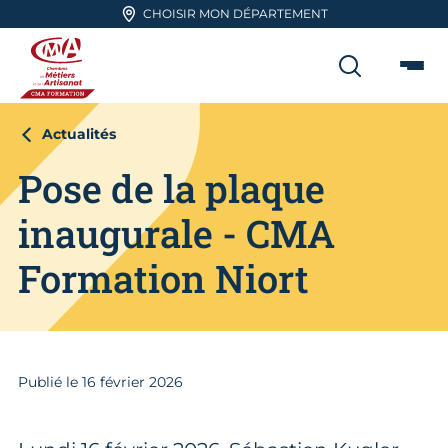
Aller en haut de page
CHOISIR MON DÉPARTEMENT
RECHER
Me
CMA FORMATION
Actualités
Pose de la plaque
inaugurale - CMA
Formation Niort
Publié le
16
février 2026