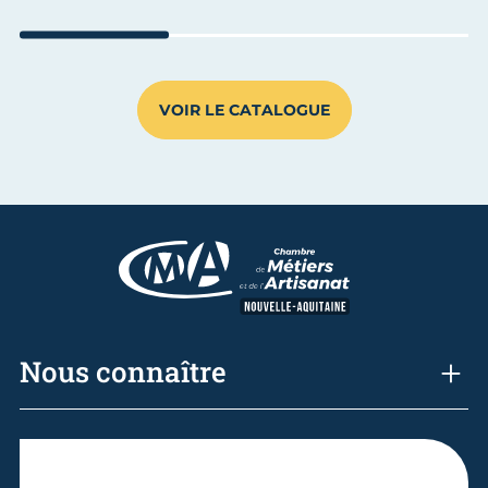
Aller au slide 1
Aller au slide 2
Aller au s
VOIR LE CATALOGUE
Nous connaître