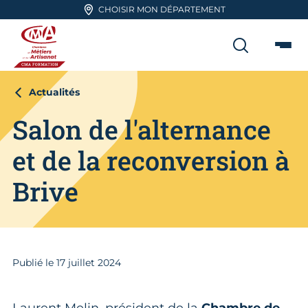
Aller en haut de page
CHOISIR MON DÉPARTEMENT
RECHER
Me
CMA FORMATION
Actualités
Salon de l'alternance
et de la reconversion à
Brive
Publié le
17
juillet 2024