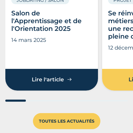
JOBDATING / SALON
PROJET
Salon de
Se réin
l'Apprentissage et de
métiers 
l'Orientation 2025
une re
pleine 
14 mars 2025
12 décem
Salon de l'Apprentissage 
Lire l’article
L
Aller au slide 1
Aller au slide 2
Aller au slide 3
Aller au slide 4
Aller au slide
Aller 
TOUTES LES ACTUALITÉS