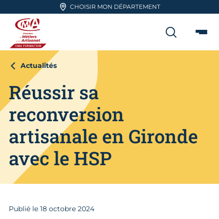
Aller en haut de page
CHOISIR MON DÉPARTEMENT
RECHER
Me
CMA FORMATION
Actualités
Réussir sa
reconversion
artisanale en Gironde
avec le HSP
Publié le
18
octobre 2024