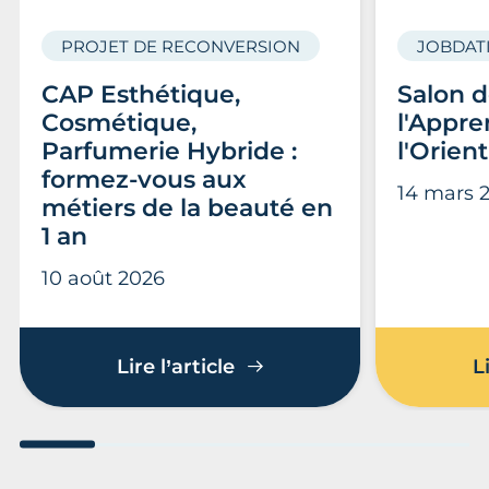
PROJET DE RECONVERSION
JOBDATI
CAP Esthétique,
Salon 
Cosmétique,
l'Appre
Parfumerie Hybride :
l'Orien
formez-vous aux
14 mars 
métiers de la beauté en
1 an
10 août 2026
CAP Esthétique, Cosmétiq
Lire l’article
L
Aller au slide 1
Aller au slide 2
Aller au slide 3
Aller au slide 4
Aller au slide
Aller 