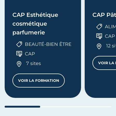
CAP Esthétique
CAP Pât
cosmétique
ALI
parfumerie
CAP
BEAUTÉ-BIEN ÊTRE
12 s
CAP
7 sites
VOIR LA
VOIR LA FORMATION
U BÂTIMENT - OPTION MÉTALLERIE
CAP ESTHÉTIQUE COSMÉTIQUE PARFUM
Aller au slide 1
Aller au slide 2
Aller au s