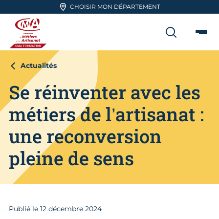
Aller en haut de page
CHOISIR MON DÉPARTEMENT
RECHER
Me
CMA FORMATION
Actualités
Se réinventer avec les
métiers de l’artisanat :
une reconversion
pleine de sens
Publié le
12
décembre 2024