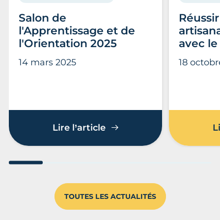
Salon de
Réussir
l'Apprentissage et de
artisan
l'Orientation 2025
avec l
14 mars 2025
18 octob
Salon de l'Apprentissage 
Lire l’article
L
Aller au slide 1
Aller au slide 2
Aller au slide 3
Aller au slide 4
Aller au slide
Aller 
TOUTES LES ACTUALITÉS