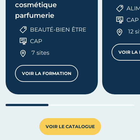
cosmétique
ALI
parfumerie
CAP
BEAUTÉ-BIEN ÊTRE
12 s
CAP
7 sites
VOIR LA
VOIR LA FORMATION
U BÂTIMENT - OPTION MÉTALLERIE
CAP ESTHÉTIQUE COSMÉTIQUE PARFUM
Aller au slide 1
Aller au slide 2
Aller au s
VOIR LE CATALOGUE