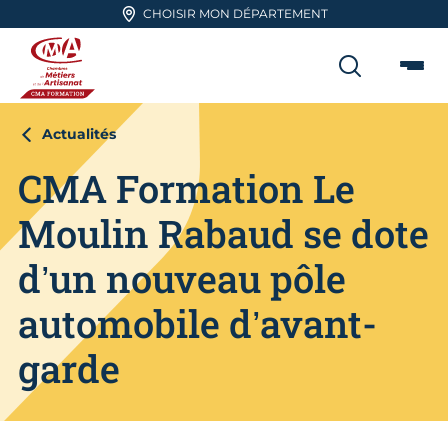
Aller en haut de page
CHOISIR MON DÉPARTEMENT
RECHER
Me
CMA FORMATION
Actualités
CMA Formation Le
Moulin Rabaud se dote
d’un nouveau pôle
automobile d’avant-
garde