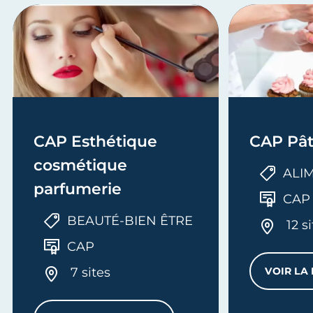
CAP Esthétique
CAP Pât
cosmétique
ALI
parfumerie
CAP
BEAUTÉ-BIEN ÊTRE
12 s
CAP
7 sites
VOIR LA